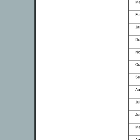
Ma
Fe
Ja
De
No
Oc
Se
Au
Ju
Ju
Ma
Ap