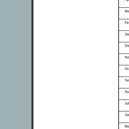
Ma
Fe
Ja
De
No
Oc
Se
Au
Ju
Ju
Ma