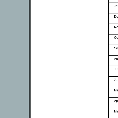
Ja
De
No
Oc
Se
Au
Ju
Ju
Ma
Ap
Ma