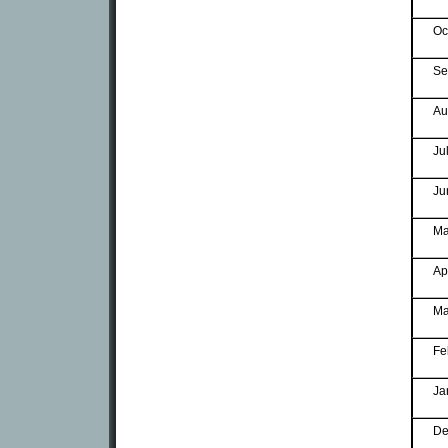
Oc
Se
Au
Ju
Ju
Ma
Ap
Ma
Fe
Ja
De