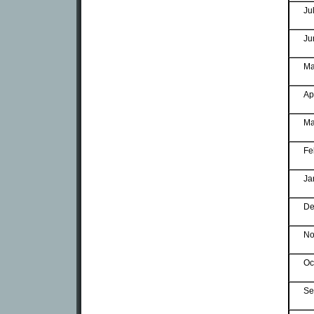
Ju
Ju
Ma
Ap
Ma
Fe
Ja
De
No
Oc
Se