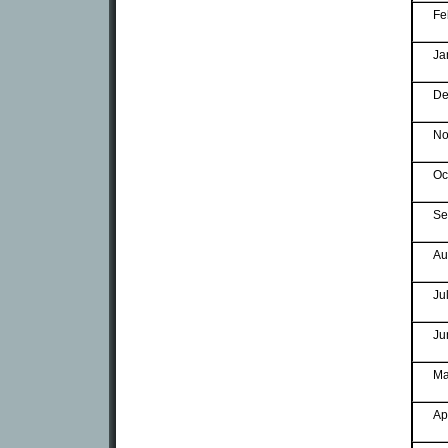
Fe
Ja
De
No
Oc
Se
Au
Ju
Ju
Ma
Ap