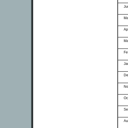
Ju
Ma
Ap
Ma
Fe
Ja
De
No
Oc
Se
Au